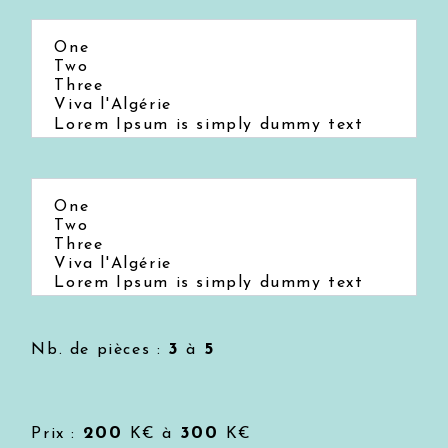
3
5
Nb. de pièces :
à
200
300
Prix :
K€ à
K€