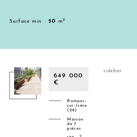
2
50
Surface min. :
m
sidebar
649 000
€
Romans-
sur-Isère
(26)
Maison
de 7
pièces
2