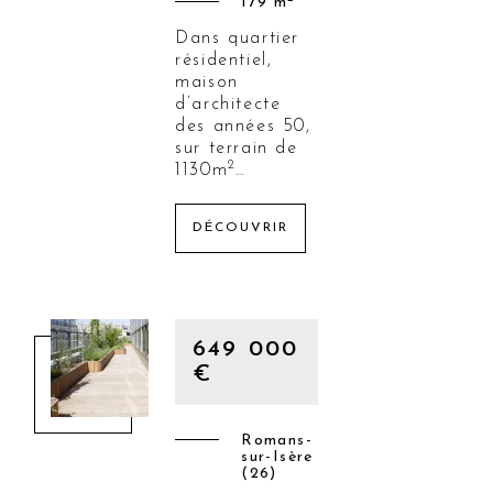
179 m
Dans quartier
résidentiel,
maison
d’architecte
des années 50,
sur terrain de
2
1130m
…
DÉCOUVRIR
649 000
€
Romans-
sur-Isère
(26)