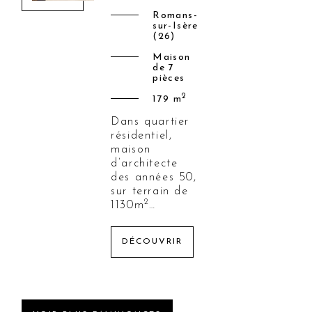
NOTARIAT DURABLE
Romans-
sur-Isère
(26)
CONTACT
ESPACE CLIENT
Maison
de 7
ESPACE NOTARIAL
pièces
2
179 m
Dans quartier
résidentiel,
maison
d’architecte
des années 50,
sur terrain de
2
1130m
…
DÉCOUVRIR