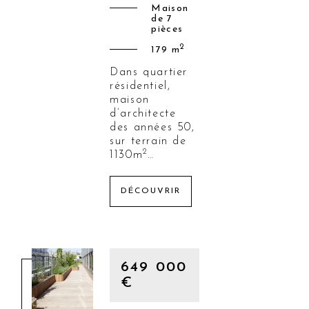
Maison
de 7
pièces
2
179 m
Dans quartier
résidentiel,
maison
d’architecte
des années 50,
sur terrain de
2
1130m
…
DÉCOUVRIR
L’ÉTUDE
L’ÉQUIPE
649 000
NOTRE HISTOIRE
€
TARIFS